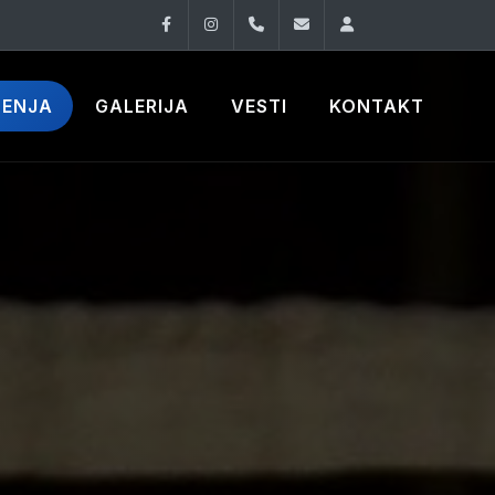
Facebook
Instagram
060 33 86 930
office@oknovibeogra
Log in
ČENJA
GALERIJA
VESTI
KONTAKT