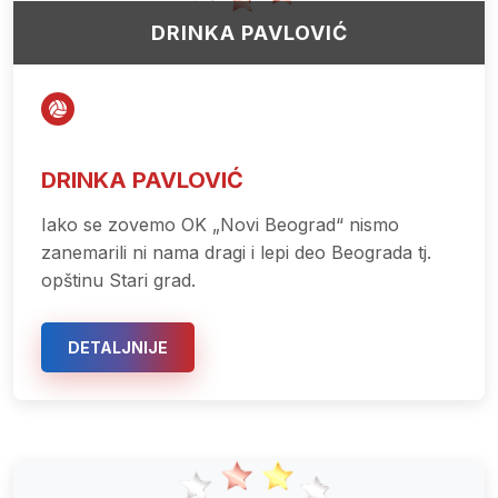
DRINKA PAVLOVIĆ
DRINKA PAVLOVIĆ
Iako se zovemo OK „Novi Beograd“ nismo
zanemarili ni nama dragi i lepi deo Beograda tj.
opštinu Stari grad.
U opštini Stari grad organizujemo treninge
odbojke u Oš „Drinka Pavlović“, školi sa
DETALJNIJE
tradicijom i u samom centru grada.
Treninzi škole odbojke OK „Novi Beograd“, koji
se održavaju u OŠ „Drinka Pavlović“ namenjeni
su devojčicama od 7god do 13god. bez
odbojkaškog iskustva.