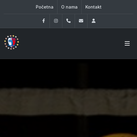
Početna
O nama
Kontakt
Facebook
Instagram
060 33 86 930
office@oknovibeograd
Log in