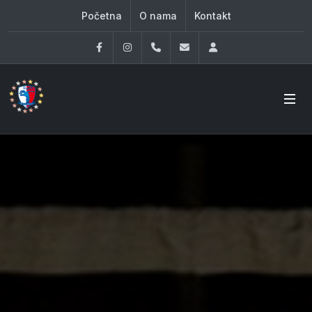
Početna
O nama
Kontakt
Facebook
Instagram
060 33 86 930
office@oknovibeograd
Log in