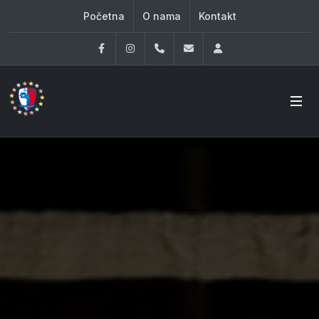
Početna
O nama
Kontakt
Facebook
Instagram
060 33 86 930
office@oknovibeograd
Log in