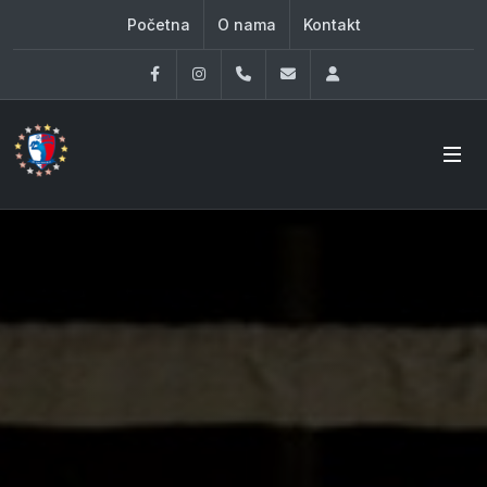
Početna
O nama
Kontakt
Facebook
Instagram
060 33 86 930
office@oknovibeograd
Log in