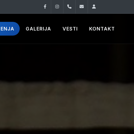
Facebook
Instagram
060 33 86 930
office@oknovibeogra
Log in
ČENJA
GALERIJA
VESTI
KONTAKT