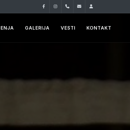
Facebook
Instagram
060 33 86 930
office@oknovibeogra
Log in
ČENJA
GALERIJA
VESTI
KONTAKT