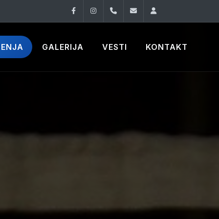
Facebook
Instagram
060 33 86 930
office@oknovibeogra
Log in
ČENJA
GALERIJA
VESTI
KONTAKT