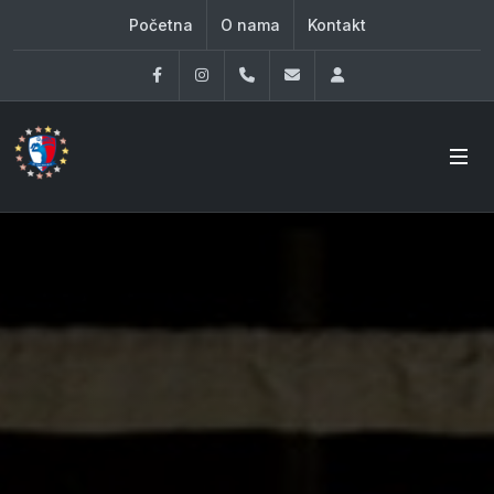
Početna
O nama
Kontakt
Facebook
Instagram
060 33 86 930
office@oknovibeograd
Log in