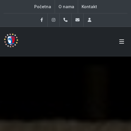
Početna
O nama
Kontakt
Facebook
Instagram
060 33 86 930
office@oknovibeograd
Log in