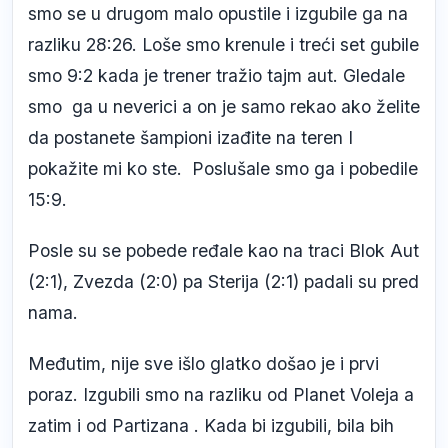
smo se u drugom malo opustile i izgubile ga na
razliku 28:26. Loše smo krenule i treći set gubile
smo 9:2 kada je trener tražio tajm aut. Gledale
smo ga u neverici a on je samo rekao ako želite
da postanete šampioni izađite na teren I
pokažite mi ko ste. Poslušale smo ga i pobedile
15:9.
Posle su se pobede ređale kao na traci Blok Aut
(2:1), Zvezda (2:0) pa Sterija (2:1) padali su pred
nama.
Međutim, nije sve išlo glatko došao je i prvi
poraz. Izgubili smo na razliku od Planet Voleja a
zatim i od Partizana . Kada bi izgubili, bila bih