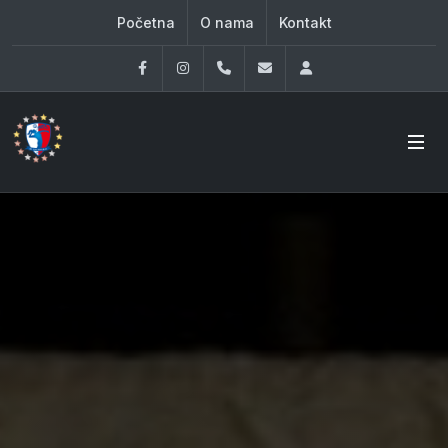
Početna
O nama
Kontakt
Facebook
Instagram
060 33 86 930
office@oknovibeograd
Log in