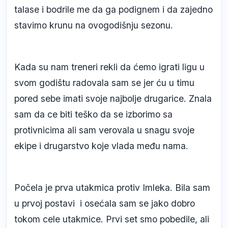
talase i bodrile me da ga podignem i da zajedno
stavimo krunu na ovogodišnju sezonu.
Kada su nam treneri rekli da ćemo igrati ligu u
svom godištu radovala sam se jer ću u timu
pored sebe imati svoje najbolje drugarice. Znala
sam da ce biti teško da se izborimo sa
protivnicima ali sam verovala u snagu svoje
ekipe i drugarstvo koje vlada među nama.
Počela je prva utakmica protiv Imleka. Bila sam
u prvoj postavi i osećala sam se jako dobro
tokom cele utakmice. Prvi set smo pobedile, ali