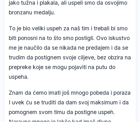
jako tužna i plakala, ali uspeli smo da osvojimo
bronzanu medalju.
To je bio veliki uspeh za naš tim i trebali bi smo
biti ponosni na to što smo postigli. Ovo iskustvo
me je naučilo da se nikada ne predajem i da se
trudim da postignem svoje ciljeve, bez obzira na
prepreke koje se mogu pojaviti na putu do
uspeha.
Znam da ćemo imati još mnogo pobeda i poraza
I uvek ću se truditi da dam svoj maksimum i da
pomognem svom timu da postigne uspeh.
Naravno mnogo je lakše kad imaš divne
drugarice pored sebe da sa njima deliš i radost i