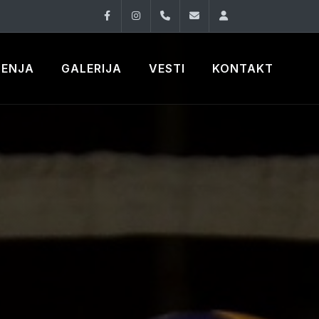
Facebook
Instagram
060 33 86 930
office@oknovibeogra
Log in
ČENJA
GALERIJA
VESTI
KONTAKT