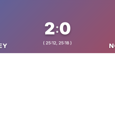
2
0
:
( 25:12, 25:18 )
EY
N
VREME