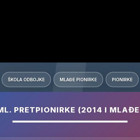
ŠKOLA ODBOJKE
MLAĐE PIONIRKE
PIONIRKE
ML. PRETPIONIRKE (2014 I MLAĐE