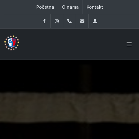
Početna
O nama
Kontakt
Facebook
Instagram
060 33 86 930
office@oknovibeograd
Log in