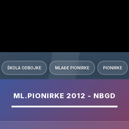
ŠKOLA ODBOJKE
MLAĐE PIONIRKE
PIONIRKE
ML.PIONIRKE 2012 - NBGD