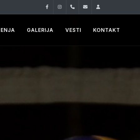
Facebook
Instagram
060 33 86 930
office@oknovibeogra
Log in
ČENJA
GALERIJA
VESTI
KONTAKT