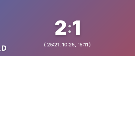
2
1
:
( 25:21, 10:25, 15:11 )
AD
VREME