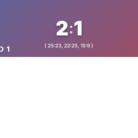
2
1
:
( 25:23, 22:25, 15:9 )
D 1
VREME