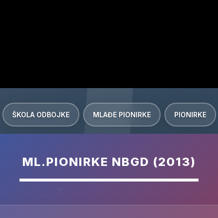
ŠKOLA ODBOJKE
MLAĐE PIONIRKE
PIONIRKE
ML.PIONIRKE NBGD (2013)