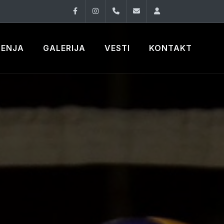
Facebook
Instagram
060 33 86 930
office@oknovibeogra
Log in
ČENJA
GALERIJA
VESTI
KONTAKT