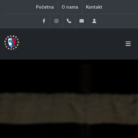
Početna
O nama
Kontakt
Facebook
Instagram
060 33 86 930
office@oknovibeograd
Log in