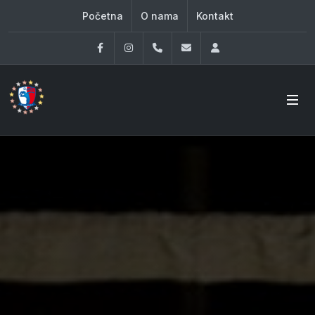
Početna
O nama
Kontakt
Facebook
Instagram
060 33 86 930
office@oknovibeograd
Log in