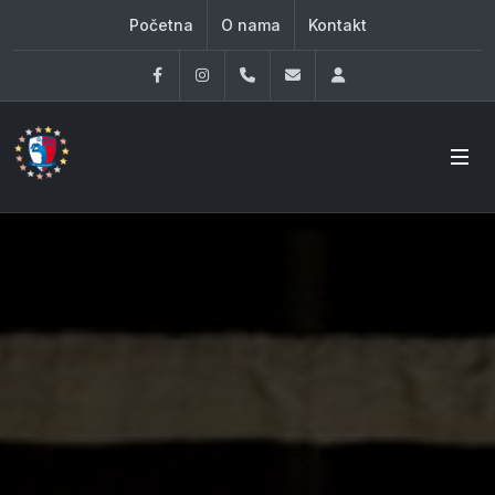
Početna
O nama
Kontakt
Facebook
Instagram
060 33 86 930
office@oknovibeograd
Log in