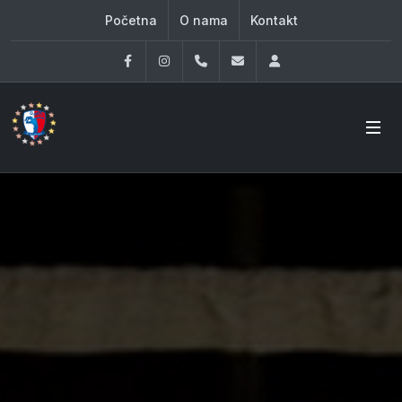
Početna
O nama
Kontakt
Facebook
Instagram
060 33 86 930
office@oknovibeograd
Log in