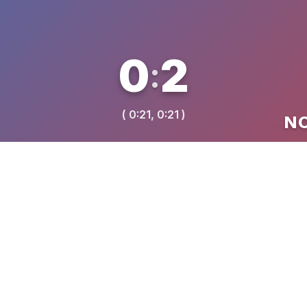
0
2
:
( 0:21, 0:21 )
NO
VREME