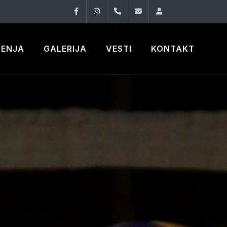
Facebook
Instagram
060 33 86 930
office@oknovibeogra
Log in
ČENJA
GALERIJA
VESTI
KONTAKT