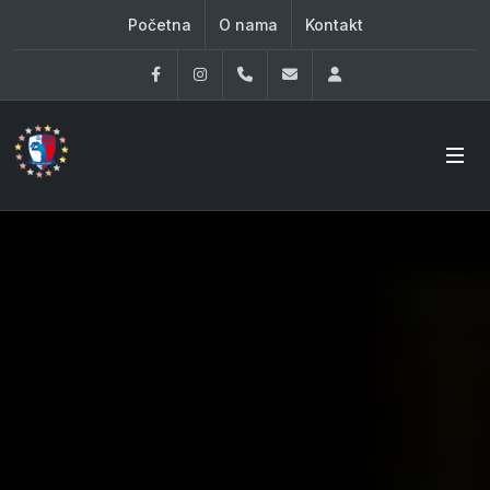
Početna
O nama
Kontakt
Facebook
Instagram
060 33 86 930
office@oknovibeograd
Log in