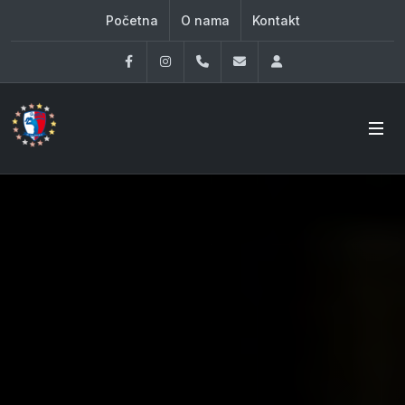
Početna
O nama
Kontakt
Facebook
Instagram
060 33 86 930
office@oknovibeograd
Log in