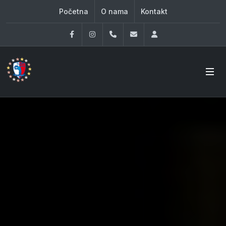
Početna
O nama
Kontakt
Facebook
Instagram
060 33 86 930
office@oknovibeograd
Log in