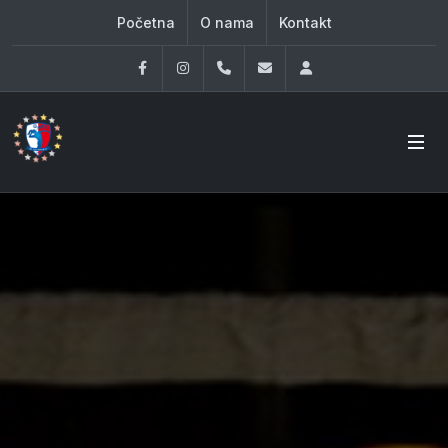
Početna
O nama
Kontakt
Facebook
Instagram
060 33 86 930
office@oknovibeograd
Log in