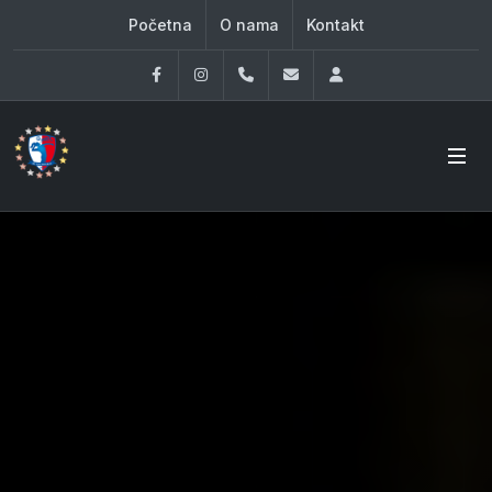
Početna
O nama
Kontakt
Facebook
Instagram
060 33 86 930
office@oknovibeograd
Log in