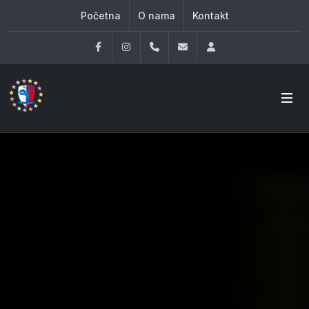
Početna
O nama
Kontakt
Facebook
Instagram
060 33 86 930
office@oknovibeograd
Log in