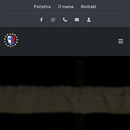
Početna
O nama
Kontakt
Facebook
Instagram
060 33 86 930
office@oknovibeograd
Log in