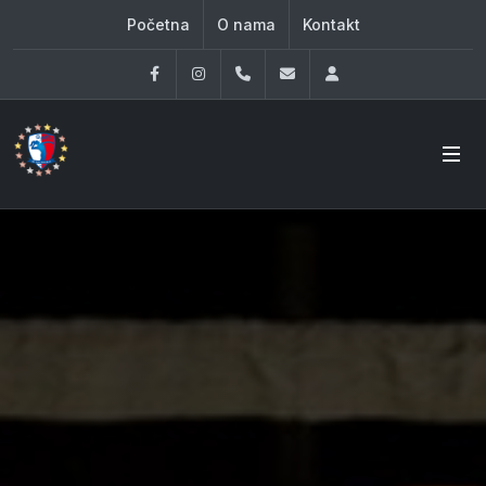
Početna
O nama
Kontakt
Facebook
Instagram
060 33 86 930
office@oknovibeograd
Log in