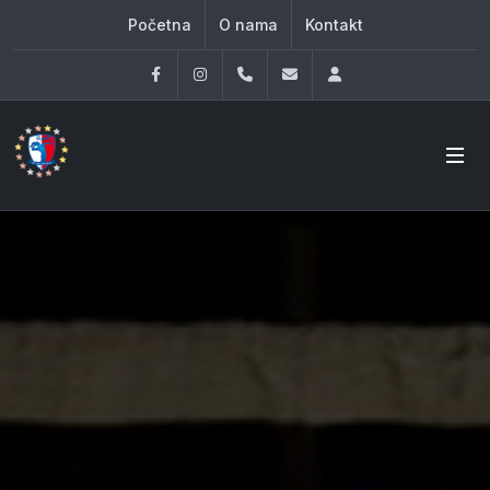
Početna
O nama
Kontakt
Facebook
Instagram
060 33 86 930
office@oknovibeograd
Log in