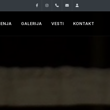
Facebook
Instagram
060 33 86 930
office@oknovibeogra
Log in
ČENJA
GALERIJA
VESTI
KONTAKT