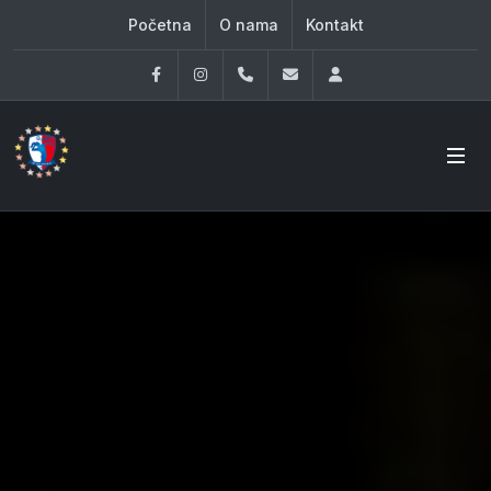
Početna
O nama
Kontakt
Facebook
Instagram
060 33 86 930
office@oknovibeograd
Log in