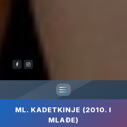
ML. KADETKINJE (2010. I
MLAĐE)