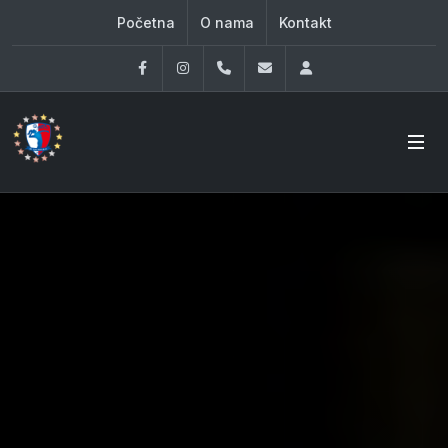
Početna
O nama
Kontakt
Facebook
Instagram
060 33 86 930
office@oknovibeograd
Log in