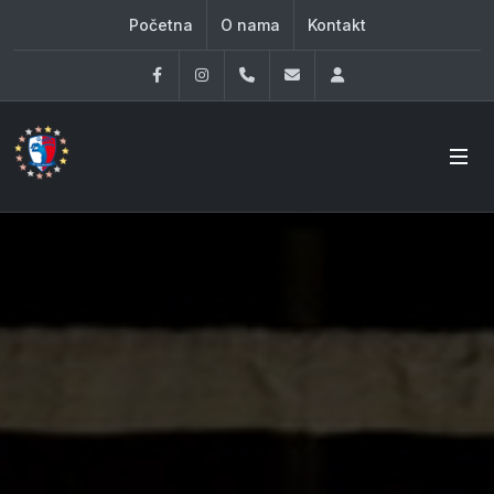
Početna
O nama
Kontakt
Facebook
Instagram
060 33 86 930
office@oknovibeograd
Log in