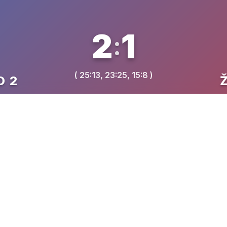
2
1
:
( 25:13, 23:25, 15:8 )
D 2
VREME