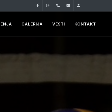
Facebook
Instagram
060 33 86 930
office@oknovibeogra
Log in
ČENJA
GALERIJA
VESTI
KONTAKT