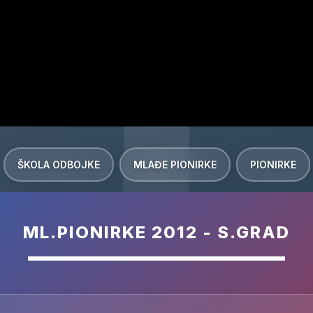
ŠKOLA ODBOJKE
MLAĐE PIONIRKE
PIONIRKE
ML.PIONIRKE 2012 - S.GRAD