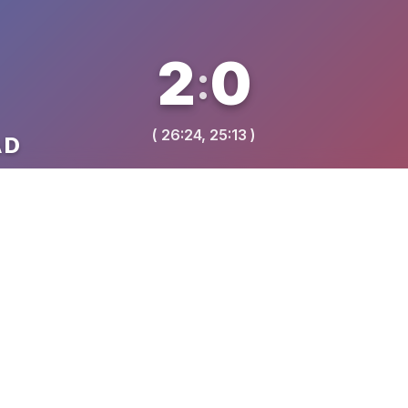
2
0
:
( 26:24, 25:13 )
AD
VREME