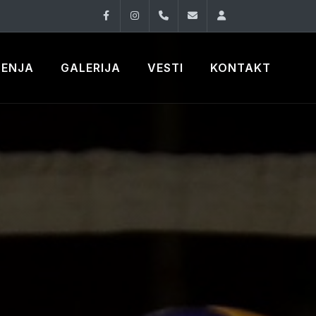
Facebook
Instagram
060 33 86 930
office@oknovibeogra
Log in
ČENJA
GALERIJA
VESTI
KONTAKT