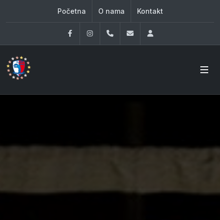
Početna
O nama
Kontakt
Facebook
Instagram
060 33 86 930
office@oknovibeograd
Log in