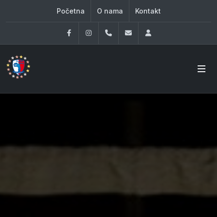
Početna
O nama
Kontakt
Facebook
Instagram
060 33 86 930
office@oknovibeograd
Log in