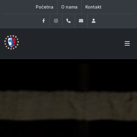
Početna
O nama
Kontakt
Facebook
Instagram
060 33 86 930
office@oknovibeograd
Log in