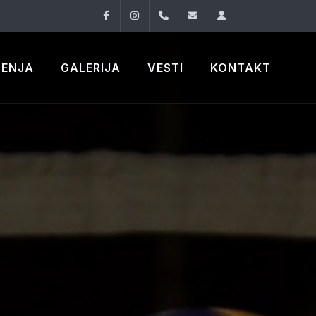
Facebook
Instagram
060 33 86 930
office@oknovibeogra
Log in
ČENJA
GALERIJA
VESTI
KONTAKT