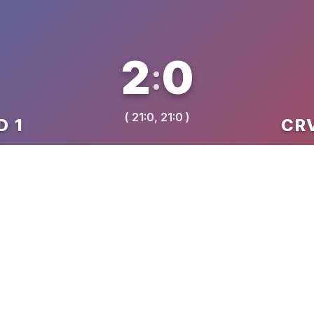
2
0
:
( 21:0, 21:0 )
D 1
CR
VREME