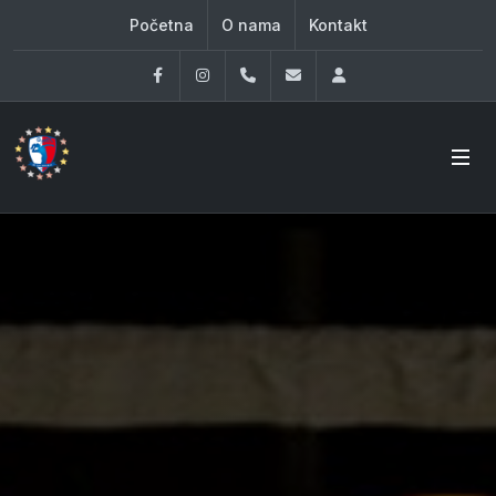
Početna
O nama
Kontakt
Facebook
Instagram
060 33 86 930
office@oknovibeograd
Log in