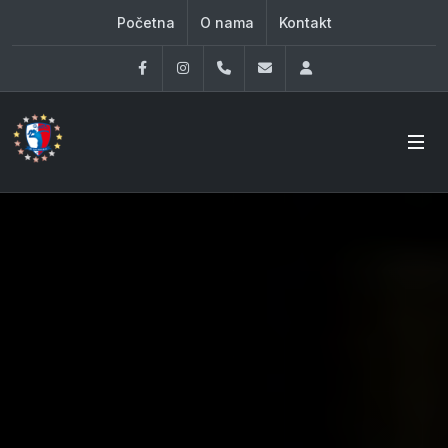
Početna
O nama
Kontakt
Facebook
Instagram
060 33 86 930
office@oknovibeograd
Log in