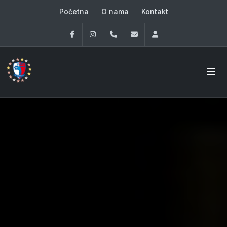
Početna
O nama
Kontakt
Facebook
Instagram
060 33 86 930
office@oknovibeograd
Log in