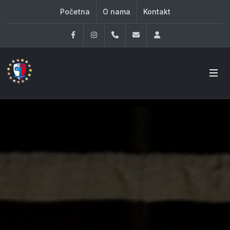
Početna
O nama
Kontakt
Facebook
Instagram
060 33 86 930
office@oknovibeograd
Log in