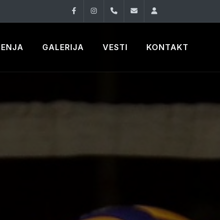
Facebook
Instagram
060 33 86 930
office@oknovibeogra
Log in
ČENJA
GALERIJA
VESTI
KONTAKT