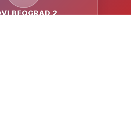
VI BEOGRAD 2
MESTO
Beogradski sajam Hala 1
Buleva vojvode Mišića 14, 11000
Beograd