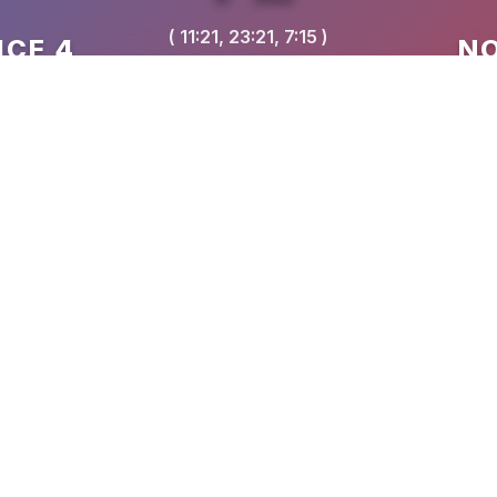
( 11:21, 23:21, 7:15 )
ICE 4
NO
VREME
17:15